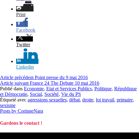
Print
Facebook
Twitter
Linkedin
Lire
Article précédent
Point presse du 9 mai 2016
Article suivant
France 24 The Debate 10 mai 2016
la
Publié dans
Economie
,
Etat et Services Publics
,
Politique
,
République
suite
et Démocratie
,
Social
,
Société
,
Vie du PS
Étiqueté avec
agressions sexuelles
,
débat
,
droite
,
loi travail
,
primaire
,
sexisme
Posts by CorinneNara
Gardons le contact !