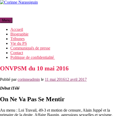
Aller
au
Corinne Narassiguin
contenu
Menu
Accueil
Biographie
Tribunes
Vie du PS
Communiqués de presse
Contact
Politique de confidentialité
ONVPSM du 10 mai 2016
Publié par
corinneadmin
le
11 mai 2016
12 avril 2017
Débat iTélé
On Ne Va Pas Se Mentir
Au menu : Loi Travail, 49-3 et motion de censure, Alain Juppé et la
primaire de la droite, Affaire Baupin, agressions sexuelles et sexisme.