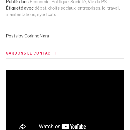
suite
Publié dans
Economie
,
Politique
,
Société
,
Vie du PS
Étiqueté avec
débat
,
droits sociaux
,
entreprises
,
loi travail
,
manifestations
,
syndicats
Posts by CorinneNara
GARDONS LE CONTACT !