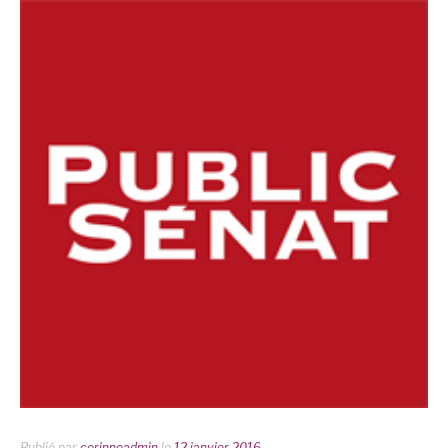
Publié par
corinneadmin
le
12 janvier 2016