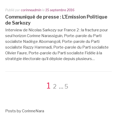
Publié par
corinneadmin
le
15 septembre 2016
Communiqué de presse : L’Emission Politique
de Sarkozy
Interview de Nicolas Sarkozy sur France 2 : la fracture pour
seul horizon Corinne Narassiguin, Porte-parole du Parti
socialiste Nadège Abomangoli, Porte-parole du Parti
socialiste Razzy Hammadi, Porte-parole du Parti socialiste
Olivier Faure, Porte-parole du Parti socialiste Fidèle à la
stratégie électorale qu’il déploie depuis plusieurs…
Pagination
Page
Page
Page
1
2
…
5
des
Posts by CorinneNara